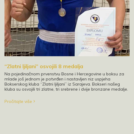
“Zlatni ljiljani” osvojili 8 medalja
Na pojedinačnom prvenstvu Bosne i Hercegovine u boksu za
mlade još jednom je potvrđen i nastavljen niz uspjeha
Bokserskog kluba “Zlatni ljiljani” iz Sarajeva. Bokseri našeg
kluba su osvojili tri zlatne, tri srebrene i dvije bronzane medalje.
Pročitajte više